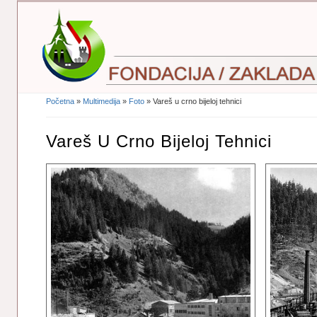
Početna
»
Multimedija
»
Foto
» Vareš u crno bijeloj tehnici
Vi Ste Ovdje
Vareš U Crno Bijeloj Tehnici