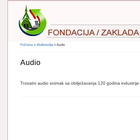
Početna
»
Multimedija
» Audio
Vi Ste Ovdje
Audio
Trosatni audio snimak sa obilježavanja 120 godina industrij