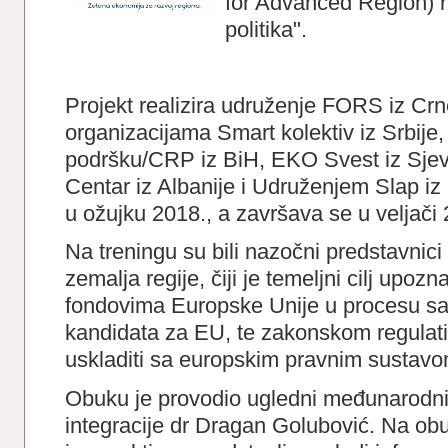
for Advanced Region) n
politika".
Projekt realizira udruženje FORS iz Crn
organizacijama Smart kolektiv iz Srbije,
podršku/CRP iz BiH, EKO Svest iz Sj
Centar iz Albanije i Udruženjem Slap iz
u ožujku 2018., a završava se u veljači
Na treningu su bili nazočni predstavnic
zemalja regije, čiji je temeljni cilj upoz
fondovima Europske Unije u procesu sa
kandidata za EU, te zakonskom regulati
uskladiti sa europskim pravnim sustavo
Obuku je provodio ugledni međunarodni
integracije dr Dragan Golubović. Na ob