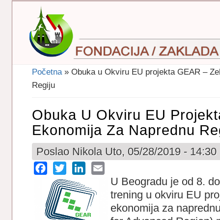
Početna
» Obuka u Okviru EU projekta GEAR – Ze
Vi Ste Ovdje
Regiju
Obuka U Okviru EU Projek
Ekonomija Za Naprednu Reg
Poslao
Nikola
Uto, 05/28/2019 - 14:30
Facebook
Twitter
LinkedIn
Email
U Beogradu je od 8. do
trening u okviru EU pr
ekonomija za naprednu