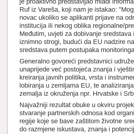
je proaktivno predstavljao mladi informa
Ruf iz Vareša, koji nam je istakao: "Mog
novac ukoliko se aplikanti prijave na od
institucija ili nekog oblika regionalne/p
Međutim, uvjeti za dobivanje sredstava 
iznimno strogi, budući da EU nadzire n
sredstava putem postupaka monitoringa i
Generalno govoreći predstavnici udružen
unaprijede već postojeća znanja i vješti
kreiranja javnih politika, vrsta i instrume
lobiranja u zemljama EU, te analiziranja 
zemalja iz okruženja npr. Hrvatske i Srbi
Najvažniji rezultat obuke u okviru proje
stvaranje partnerskih odnosa kod organiz
regije koje se bave zaštitom životne sre
do razmjene iskustava, znanja i potenci