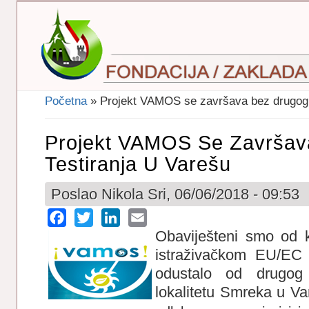
Početna
» Projekt VAMOS se završava bez drugog t
Vi Ste Ovdje
Projekt VAMOS Se Završav
Testiranja U Varešu
Poslao
Nikola
Sri, 06/06/2018 - 09:53
Facebook
Twitter
LinkedIn
Email
Obaviješteni smo od 
istraživačkom EU/EC
odustalo od drugog
lokalitetu Smreka u V