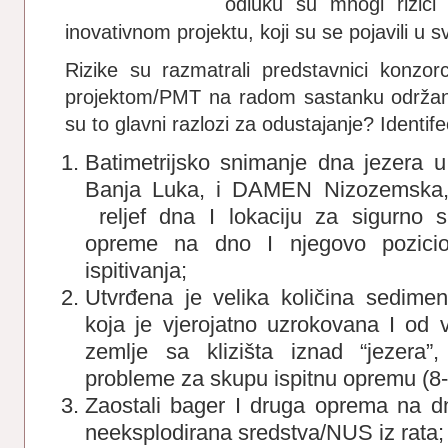
odluku su mnogi rizici
inovativnom projektu, koji su se pojavili u s
Rizike su razmatrali predstavnici konzor
projektom/PMT na radom sastanku održan
su to glavni razlozi za odustajanje? Identifeci
Batimetrijsko snimanje dna jezera u
Banja Luka, i DAMEN Nizozemska, 2
reljef dna I lokaciju za sigurno s
opreme na dno I njegovo pozicion
ispitivanja;
Utvrđena je velika količina sedimen
koja je vjerojatno uzrokovana I od v
zemlje sa klizišta iznad “jezera”
probleme za skupu ispitnu opremu (8-
Zaostali bager I druga oprema na 
neeksplodirana sredstva/NUS iz rata;