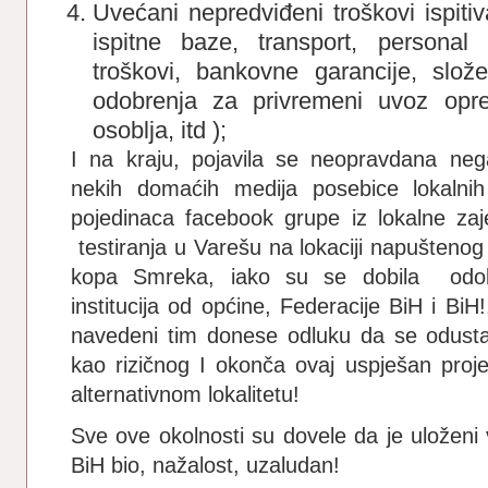
Uvećani nepredviđeni troškovi ispiti
ispitne baze, transport, personal
troškovi, bankovne garancije, slož
odobrenja za privremeni uvoz opr
osoblja, itd );
I na kraju, pojavila se neopravdana ne
nekih domaćih medija posebice lokalnih
pojedinaca facebook grupe iz lokalne zajed
testiranja u Varešu na lokaciji napuštenog
kopa Smreka, iako su se dobila odob
institucija od općine, Federacije BiH i BiH
navedeni tim donese odluku da se odusta
kao rizičnog I okonča ovaj uspješan pro
alternativnom lokalitetu!
Sve ove okolnosti su dovele da je uloženi v
BiH bio, nažalost, uzaludan!