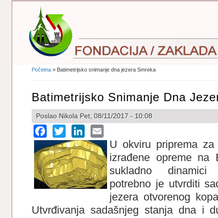
Početna
» Batimetrijsko snimanje dna jezera Smreka
Vi Ste Ovdje
Batimetrijsko Snimanje Dna Jez
Poslao
Nikola
Pet, 08/11/2017 - 10:08
Facebook
Twitter
LinkedIn
Email
U okviru priprema za t
izrađene opreme na
sukladno dinamici 
potrebno je utvrditi s
jezera otvorenog kop
Utvrđivanja sadašnjeg stanja dna i 