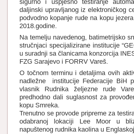
sigurno i uspješno testiranje auto
daljinski upravljanog iz elektroničkog 
podvodno kopanje rude na kopu jezera 
2018.godine.
Na temelju navedenog, batimetrijsko sn
stručnjaci specijalizirane institucije
u suradnji sa članicama konzorcija INE
FZG Sarajevo i FORRV Vareš.
O točnom terminu i detaljima ovih akt
nadležne institucije Federacije BiH 
vlasnik Rudnika željezne rude Vare
predhodno dali suglasnost za provođen
kopu Smreka.
Trenutno se provode pripreme za testir
odabranoj lokaciji Lee Moor u bli
napuštenog rudnika kaolina u Englaskoj