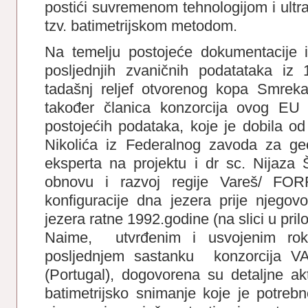
postići suvremenom tehnologijom i ult
tzv. batimetrijskom metodom.
Na temelju postojeće dokumentacije 
posljednjih zvaničnih podatataka iz 
tadašnj reljef otvorenog kopa Smreka
također članica konzorcija ovog EU 
postojećih podataka, koje je dobila od
Nikolića iz Federalnog zavoda za ge
eksperta na projektu i dr sc. Nijaza 
obnovu i razvoj regije Vareš/ FOR
konfiguracije dna jezera prije njegov
jezera ratne 1992.godine (na slici u pril
Naime, utvrđenim i usvojenim rok
posljednjem sastanku konzorcija V
(Portugal), dogovorena su detaljne akt
batimetrijsko snimanje koje je potrebn