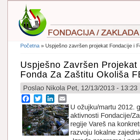
Početna
» Uspješno završen projekat Fondacije i F
Vi Ste Ovdje
Uspješno Završen Projekat 
Fonda Za Zaštitu Okoliša F
Poslao
Nikola
Pet, 12/13/2013 - 13:23
Facebook
Twitter
LinkedIn
Email
U ožujku/martu 2012. g
aktivnosti Fondacije/Za
regije Vareš na konkre
razvoju lokalne zajedni