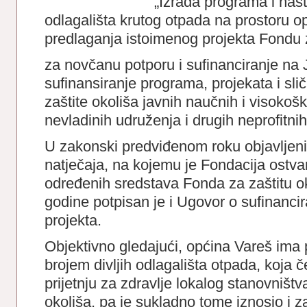
„Izrada programa i nast
odlagališta krutog otpada na prostoru op
predlaganja istoimenog projekta Fondu 
za novčanu potporu i sufinanciranje na
sufinansiranje programa, projekata i sličn
zaštite okoliša javnih naučnih i visokoško
nevladinih udruženja i drugih neprofitni
U zakonski predviđenom roku objavljeni 
natječaja, na kojemu je Fondacija ostvar
određenih sredstava Fonda za zaštitu oko
godine potpisan je i Ugovor o sufinanc
projekta.
Objektivno gledajući, općina Vareš ima 
brojem divljih odlagališta otpada, koja č
prijetnju za zdravlje lokalog stanovništv
okoliša, pa je sukladno tome iznosio i z