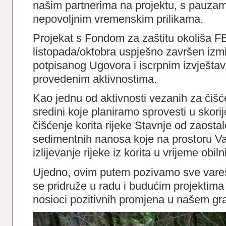
našim partnerima na projektu, s pauza
nepovoljnim vremenskim prilikama.
Projekat s Fondom za zaštitu okoliša F
listopada/oktobra uspješno završen izm
potpisanog Ugovora i iscrpnim izvješt
provedenim aktivnostima.
Kao jednu od aktivnosti vezanih za čišć
sredini koje planiramo sprovesti u skori
čišćenje korita rijeke Stavnje od zaost
sedimentnih nanosa koje na prostoru V
izlijevanje rijeke iz korita u vrijeme obiln
Ujedno, ovim putem pozivamo sve vare
se pridruže u radu i budućim projektim
nosioci pozitivnih promjena u našem gr