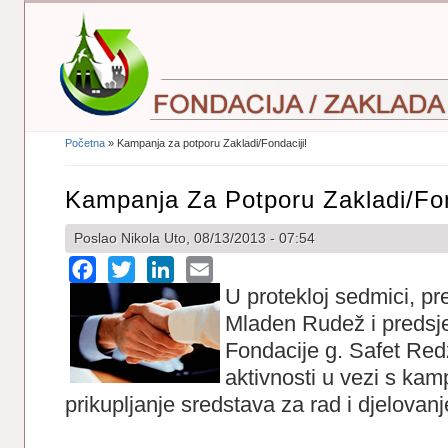
Početna
» Kampanja za potporu Zakladi/Fondaciji!
Vi Ste Ovdje
Kampanja Za Potporu Zakladi/Fon
Poslao
Nikola
Uto, 08/13/2013 - 07:54
Facebook
Twitter
LinkedIn
Email
U protekloj sedmici, pr
Mladen Rudež i predsj
Fondacije g. Safet Redž
aktivnosti u vezi s ka
prikupljanje sredstava za rad i djelovanj