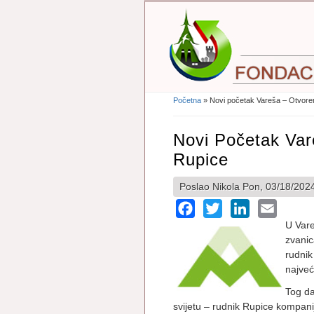
Početna
» Novi početak Vareša – Otvore
Vi Ste Ovdje
Novi Početak Va
Rupice
Poslao
Nikola
Pon, 03/18/2024
Facebook
Twitter
LinkedIn
Email
U Vare
zvanic
rudnik
najveć
Tog da
svijetu – rudnik Rupice kompanij