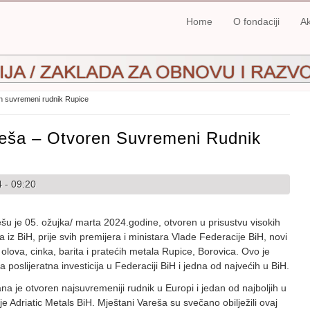
Home
O fondaciji
Ak
n suvremeni rudnik Rupice
reša – Otvoren Suvremeni Rudnik
 - 09:20
šu je 05. ožujka/ marta 2024.godine, otvoren u prisustvu visokih
a iz BiH, prije svih premijera i ministara Vlade Federacije BiH, novi
 olova, cinka, barita i pratećih metala Rupice, Borovica. Ovo je
a poslijeratna investicija u Federaciji BiH i jedna od najvećih u BiH.
na je otvoren najsuvremeniji rudnik u Europi i jedan od najboljih u
e Adriatic Metals BiH. Mještani Vareša su svečano obilježili ovaj