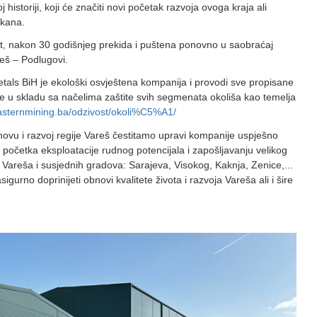
 historiji, koji će značiti novi početak razvoja ovoga kraja ali
lkana.
et, nakon 30 godišnjeg prekida i puštena ponovno u saobraćaj
eš – Podlugovi.
tals BiH je ekološki osvještena kompanija i provodi sve propisane
ole u skladu sa načelima zaštite svih segmenata okoliša kao temelja
asternmining.ba/odzivost/okoli%C5%A1/
ovu i razvoj regije Vareš čestitamo upravi kompanije uspješno
 početka eksploatacije rudnog potencijala i zapošljavanju velikog
e Vareša i susjednih gradova: Sarajeva, Visokog, Kaknja, Zenice,...
sigurno doprinijeti obnovi kvalitete života i razvoja Vareša ali i šire