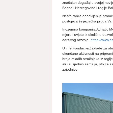
značajan događaj u svojoj novijoj
Bosne i Hercegovine i regije Ba
Nešto ranije obnovljen je prom
postojeća željeznička pruga Var
Inozemna kompanija Adriatic Me
mjere i uvjete iz okolišne dozv
održivog razvoja,
https://www.e
U ime Fondacije/Zaklade za obn
okončane aktivnosti na pripremi
broja mladih stručnjaka iz regij
ali i susjednih zemalja, što će za
zajednice.