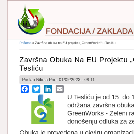
Početna
» Završna obuka na EU projektu „GreenWorks“ u Tesliću
Vi Ste Ovdje
Završna Obuka Na EU Projektu 
Tesliću
Poslao
Nikola
Pon, 01/09/2023 - 08:11
Facebook
Twitter
LinkedIn
Email
U Tesliću je od 15. do
održana završna obuka
GreenWorks - Zeleni r
donošenju odluka za z
Obuka je provedena u okviru organizacij